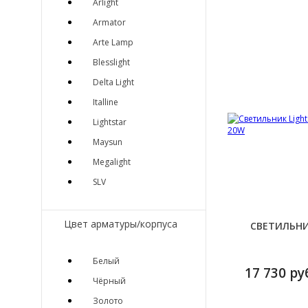
Arlight
Armator
Arte Lamp
Blesslight
Delta Light
Italline
Lightstar
Maysun
Megalight
SLV
Цвет арматуры/корпуса
СВЕТИЛЬНИ
Белый
17 730 ру
Чёрный
Золото