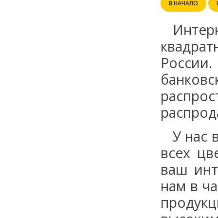
В НАЧАЛО
Интер
квадрат
России.
банковс
распро
распрод
У нас
всех цв
ваш инт
нам в ч
продукц