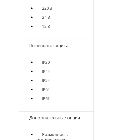
220 В
24 В
12 В
Пылевлагозащита
IP20
IP44
IP54
IP65
IP67
Дополнительные опции
Возможность
диммирования