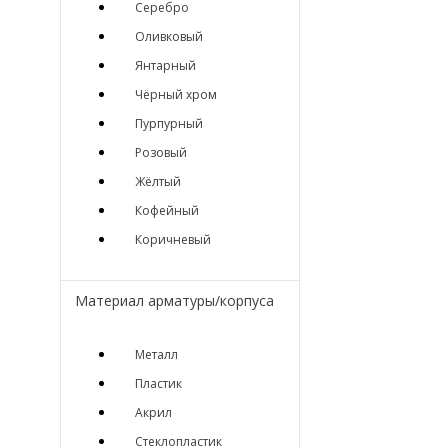
Серебро
Оливковый
Янтарный
Чёрный хром
Пурпурный
Розовый
Жёлтый
Кофейный
Коричневый
Материал арматуры/корпуса
Металл
Пластик
Акрил
Стеклопластик