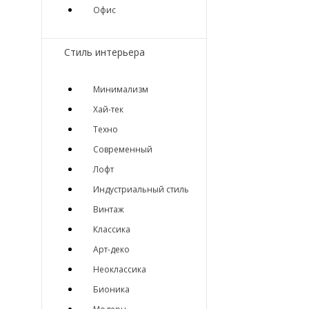
Офис
Стиль интерьера
Минимализм
Хай-тек
Техно
Современный
Лофт
Индустриальный стиль
Винтаж
Классика
Арт-деко
Неоклассика
Бионика