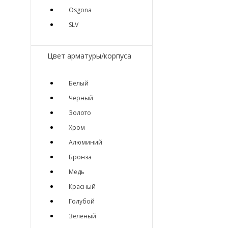
Osgona
SLV
Цвет арматуры/корпуса
Белый
Чёрный
Золото
Хром
Алюминий
Бронза
Медь
Красный
Голубой
Зелёный