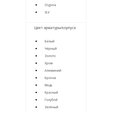
Osgona
SLV
Цвет арматуры/корпуса
Белый
Чёрный
Золото
Хром
Алюминий
Бронза
Медь
Красный
Голубой
Зелёный