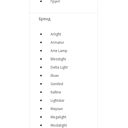
Грунт
Бренд
Arlight
Armator
Arte Lamp
Blesslight
Delta Light
Elvan
Geniled
Italline
Lightstar
Maysun
Megalight
Modalight