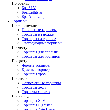
По бренду
Бра SLV
Бра Lightstar
Бра Arte Lamp
Торшеры
По конструкции
Напольные торшеры
Торшеры на ножке
Торшеры на треноге
Светодиодные торшеры
По месту
Торшеры для спальни
Торшеры для гостиной
По цвету
Черные торшеры
Красные торшеры
Торшеры хром
По стилю
Современные торшеры
Торшеры лофт
Торшеты хай-тек
По бренду
Торшеры SLV
Торшеры Lightstar
Торшеры Arte Lamp