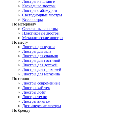
Люстры на штанге
Каскадные люстры
Люстры с абажуром
Светодиодные люстры
Все люстры
По материалу
Стеклянные люстры
Пластиковые люстры
Металлические люстры
По месту
Люстры для кухни
Люстры для зала
Люстры для спальни
Люстры для гостиной
Люстры для детской
Люстры для прихожей
Люстры для магазина
По стилю
Люстры современные
Люстры хай тек
Люстры лофт
Люстры техно
Люстры винтаж
Дизайнерские люстры
По бренду