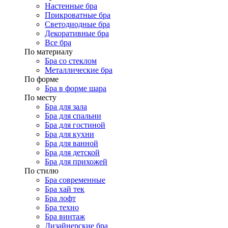
Настенные бра
Прикроватные бра
Светодиодные бра
Декоративные бра
Все бра
По материалу
Бра со стеклом
Металлические бра
По форме
Бра в форме шара
По месту
Бра для зала
Бра для спальни
Бра для гостиной
Бра для кухни
Бра для ванной
Бра для детской
Бра для прихожей
По стилю
Бра современные
Бра хай тек
Бра лофт
Бра техно
Бра винтаж
Дизайнерские бра