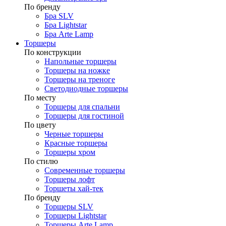
По бренду
Бра SLV
Бра Lightstar
Бра Arte Lamp
Торшеры
По конструкции
Напольные торшеры
Торшеры на ножке
Торшеры на треноге
Светодиодные торшеры
По месту
Торшеры для спальни
Торшеры для гостиной
По цвету
Черные торшеры
Красные торшеры
Торшеры хром
По стилю
Современные торшеры
Торшеры лофт
Торшеты хай-тек
По бренду
Торшеры SLV
Торшеры Lightstar
Торшеры Arte Lamp