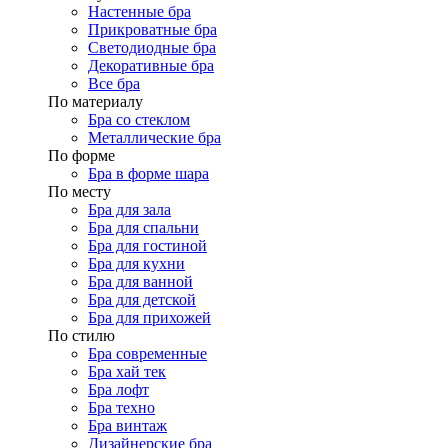
Настенные бра
Прикроватные бра
Светодиодные бра
Декоративные бра
Все бра
По материалу
Бра со стеклом
Металлические бра
По форме
Бра в форме шара
По месту
Бра для зала
Бра для спальни
Бра для гостиной
Бра для кухни
Бра для ванной
Бра для детской
Бра для прихожей
По стилю
Бра современные
Бра хай тек
Бра лофт
Бра техно
Бра винтаж
Дизайнерские бра