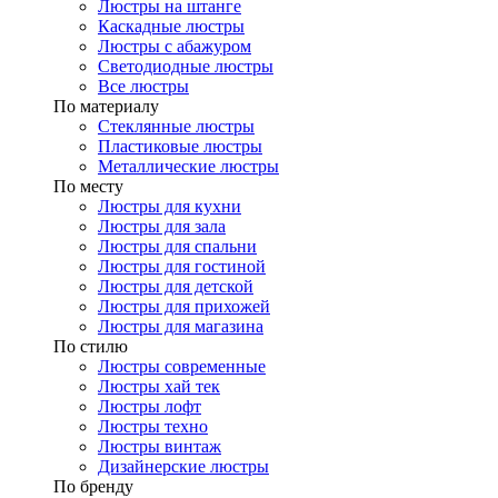
Люстры на штанге
Каскадные люстры
Люстры с абажуром
Светодиодные люстры
Все люстры
По материалу
Стеклянные люстры
Пластиковые люстры
Металлические люстры
По месту
Люстры для кухни
Люстры для зала
Люстры для спальни
Люстры для гостиной
Люстры для детской
Люстры для прихожей
Люстры для магазина
По стилю
Люстры современные
Люстры хай тек
Люстры лофт
Люстры техно
Люстры винтаж
Дизайнерские люстры
По бренду