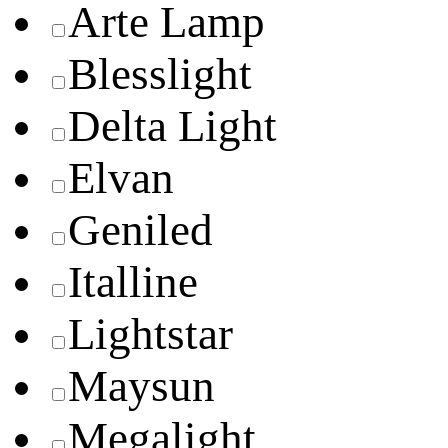
Arte Lamp
Blesslight
Delta Light
Elvan
Geniled
Italline
Lightstar
Maysun
Megalight