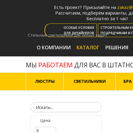
Есть проект? Присылайте на
zakaz@m
Рассчитаем, подберём варианты, да
Бесплатно за 1 час!
ОСОБЫЕ УСЛОВИЯ
СТРОИТЕЛЬНЫМ К
ДЛЯ ДИЗАЙНЕРОВ
ПОДРЯДЧИКАМ И 
Стильные светильники для любых задач
О КОМПАНИИ
КАТАЛОГ
РЕШЕНИЯ
РАБОТАЕМ
МЫ
ДЛЯ ВАС В ШТАТН
ЛЮСТРЫ
СВЕТИЛЬНИКИ
БРА
Цена