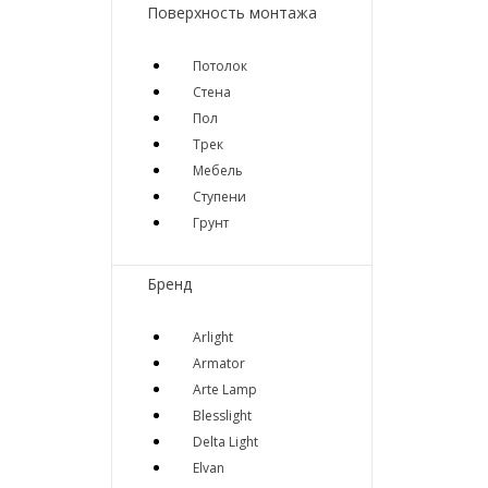
Поверхность монтажа
Потолок
Стена
Пол
Трек
Мебель
Ступени
Грунт
Бренд
Arlight
Armator
Arte Lamp
Blesslight
Delta Light
Elvan