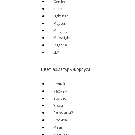
Geniled
Italline
Lightstar
Maysun
Megalight
Modalight
Osgona
SLV
Цвет арматуры/корпуса
Белый
Чёрный
Золото
Хром
Алюминий
Бронза
Медь
Красный