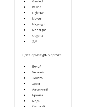
Geniled
Italline
Lightstar
Maysun
Megalight
Modalight
Osgona
SLV
Цвет арматуры/корпуса
Белый
Чёрный
Золото
Хром
Алюминий
Бронза
Медь
Красный