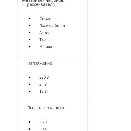
Материал плафонов/
рассеивателя
Стекло
Поликарбонат
Акрил
Ткань
Металл
Напряжение
220 В
24 В
12 В
Пылевлагозащита
IP20
IP44