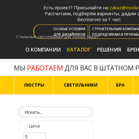
Есть проект? Присылайте на
zakaz@moda-l
Рассчитаем, подберём варианты, дадим с
Бесплатно за 1 час!
ОСОБЫЕ УСЛОВИЯ
СТРОИТЕЛЬНЫМ КОМПАН
ДЛЯ ДИЗАЙНЕРОВ
ПОДРЯДЧИКАМ И ПРОРАБ
Стильные светильники для любых задач
О КОМПАНИИ
КАТАЛОГ
РЕШЕНИЯ
БРЕ
РАБОТАЕМ
МЫ
ДЛЯ ВАС В ШТАТНОМ 
ЛЮСТРЫ
СВЕТИЛЬНИКИ
БРА
Цена