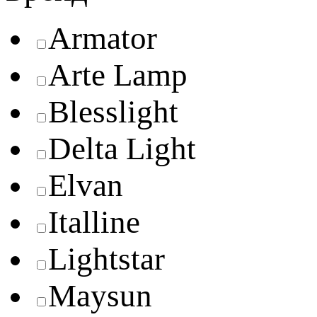
Armator
Arte Lamp
Blesslight
Delta Light
Elvan
Italline
Lightstar
Maysun