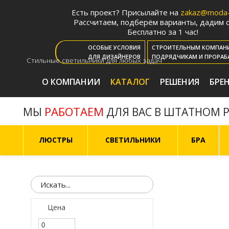
Есть проект? Присылайте на
zakaz@moda-l
Рассчитаем, подберём варианты, дадим с
Бесплатно за 1 час!
ОСОБЫЕ УСЛОВИЯ
СТРОИТЕЛЬНЫМ КОМПАН
ДЛЯ ДИЗАЙНЕРОВ
ПОДРЯДЧИКАМ И ПРОРАБ
Стильные светильники для любых задач
О КОМПАНИИ
КАТАЛОГ
РЕШЕНИЯ
БРЕ
РАБОТАЕМ
МЫ
ДЛЯ ВАС В ШТАТНОМ 
ЛЮСТРЫ
СВЕТИЛЬНИКИ
БРА
Цена