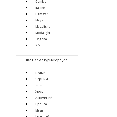
Geniled
Italline
Lightstar
Maysun
Megalight
Modalight
Osgona
SLV
Цвет арматуры/корпуса
Белый
Чёрный
Золото
Хром
Алюминий
Бронза
Медь
Красный