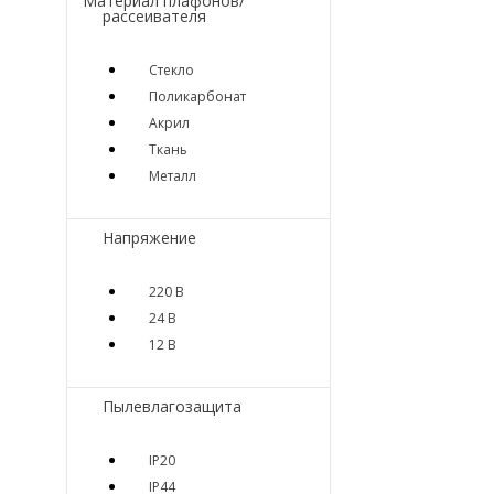
Материал плафонов/
рассеивателя
Стекло
Поликарбонат
Акрил
Ткань
Металл
Напряжение
220 В
24 В
12 В
Пылевлагозащита
IP20
IP44