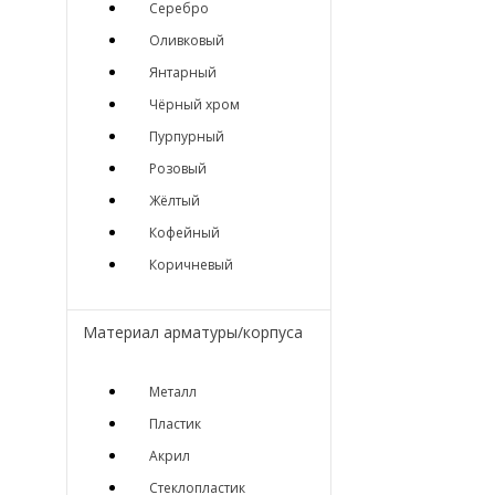
Серебро
Оливковый
Янтарный
Чёрный хром
Пурпурный
Розовый
Жёлтый
Кофейный
Коричневый
Материал арматуры/корпуса
Металл
Пластик
Акрил
Стеклопластик