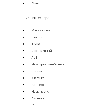
Офис
Стиль интерьера
Минимализм
Хай-тек
Техно
Современный
Лофт
Индустриальный стиль
Винтаж
Классика
Арт-деко
Неоклассика
Бионика