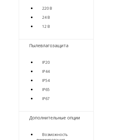
220 В
24 В
12 В
Пылевлагозащита
IP20
IP44
IP54
IP65
IP67
Дополнительные опции
Возможность
диммирования