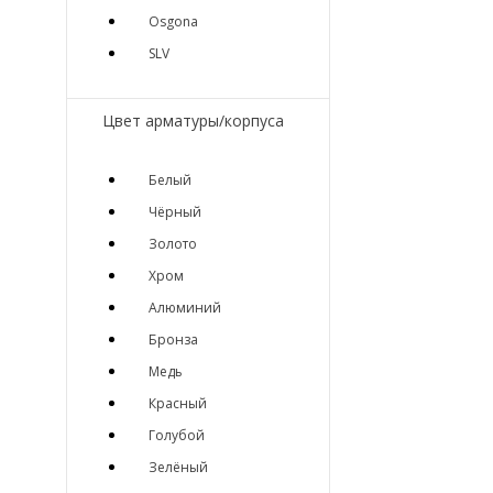
Osgona
SLV
Цвет арматуры/корпуса
Белый
Чёрный
Золото
Хром
Алюминий
Бронза
Медь
Красный
Голубой
Зелёный