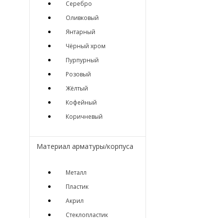
Серебро
Оливковый
Янтарный
Чёрный хром
Пурпурный
Розовый
Жёлтый
Кофейный
Коричневый
Материал арматуры/корпуса
Металл
Пластик
Акрил
Стеклопластик