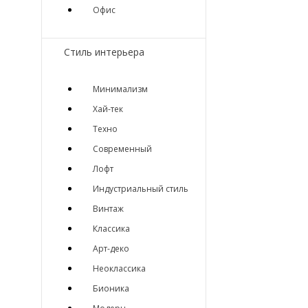
Офис
Стиль интерьера
Минимализм
Хай-тек
Техно
Современный
Лофт
Индустриальный стиль
Винтаж
Классика
Арт-деко
Неоклассика
Бионика