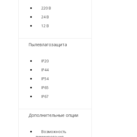
220 В
24 В
12 В
Пылевлагозащита
IP20
IP44
IP54
IP65
IP67
Дополнительные опции
Возможность
диммирования