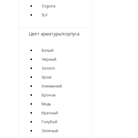
Osgona
SLV
Цвет арматуры/корпуса
Белый
Чёрный
Золото
Хром
Алюминий
Бронза
Медь
Красный
Голубой
Зелёный