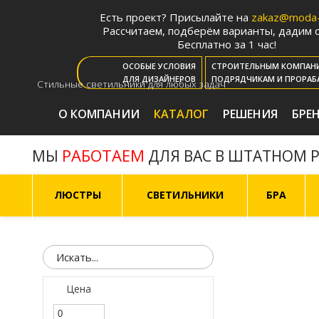
Есть проект? Присылайте на
zakaz@moda-l
Рассчитаем, подберём варианты, дадим с
Бесплатно за 1 час!
ОСОБЫЕ УСЛОВИЯ
СТРОИТЕЛЬНЫМ КОМПАН
ДЛЯ ДИЗАЙНЕРОВ
ПОДРЯДЧИКАМ И ПРОРАБ
Стильные светильники для любых задач
О КОМПАНИИ
КАТАЛОГ
РЕШЕНИЯ
БРЕ
РАБОТАЕМ
МЫ
ДЛЯ ВАС В ШТАТНОМ 
ЛЮСТРЫ
СВЕТИЛЬНИКИ
БРА
Цена