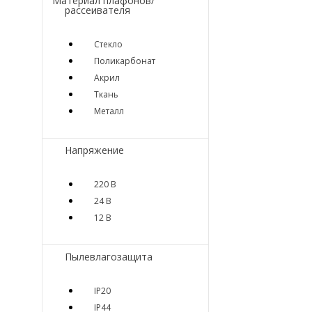
Материал плафонов/
рассеивателя
Стекло
Поликарбонат
Акрил
Ткань
Металл
Напряжение
220 В
24 В
12 В
Пылевлагозащита
IP20
IP44