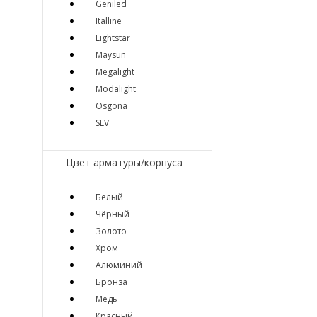
Geniled
Italline
Lightstar
Maysun
Megalight
Modalight
Osgona
SLV
Цвет арматуры/корпуса
Белый
Чёрный
Золото
Хром
Алюминий
Бронза
Медь
Красный