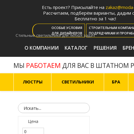
Есть проект? Присылайте на
zakaz@moda-l
Рассчитаем, подберём варианты, дадим с
Бесплатно за 1 час!
ОСОБЫЕ УСЛОВИЯ
СТРОИТЕЛЬНЫМ КОМПАН
ДЛЯ ДИЗАЙНЕРОВ
ПОДРЯДЧИКАМ И ПРОРАБ
Стильные светильники для любых задач
О КОМПАНИИ
КАТАЛОГ
РЕШЕНИЯ
БРЕ
РАБОТАЕМ
МЫ
ДЛЯ ВАС В ШТАТНОМ 
ЛЮСТРЫ
СВЕТИЛЬНИКИ
БРА
Цена