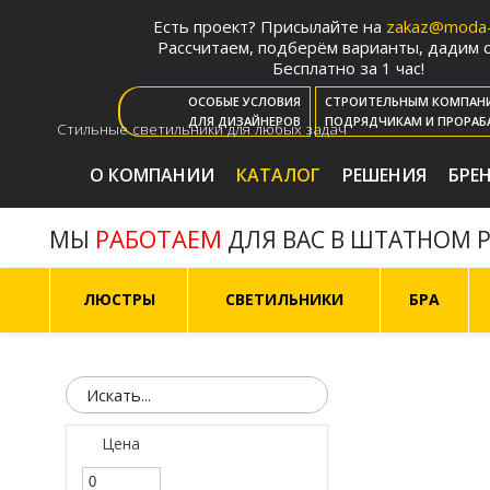
Есть проект? Присылайте на
zakaz@moda-l
Рассчитаем, подберём варианты, дадим с
Бесплатно за 1 час!
ОСОБЫЕ УСЛОВИЯ
СТРОИТЕЛЬНЫМ КОМПАН
ДЛЯ ДИЗАЙНЕРОВ
ПОДРЯДЧИКАМ И ПРОРАБ
Стильные светильники для любых задач
О КОМПАНИИ
КАТАЛОГ
РЕШЕНИЯ
БРЕ
РАБОТАЕМ
МЫ
ДЛЯ ВАС В ШТАТНОМ 
ЛЮСТРЫ
СВЕТИЛЬНИКИ
БРА
Цена