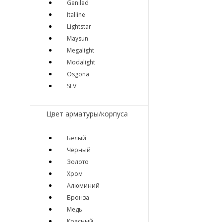
Geniled
Italline
Lightstar
Maysun
Megalight
Modalight
Osgona
SLV
Цвет арматуры/корпуса
Белый
Чёрный
Золото
Хром
Алюминий
Бронза
Медь
Красный