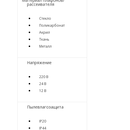
Материал плафонов/
рассеивателя
Стекло
Поликарбонат
Акрил
Ткань
Металл
Напряжение
220 В
24 В
12 В
Пылевлагозащита
IP20
IP44