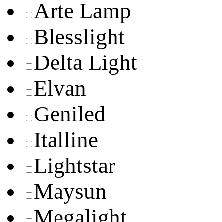
Arte Lamp
Blesslight
Delta Light
Elvan
Geniled
Italline
Lightstar
Maysun
Megalight