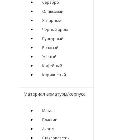
Серебро
Оливковый
Янтарный
Чёрный хром
Пурпурный
Розовый
Жёлтый
Кофейный
Коричневый
Материал арматуры/корпуса
Металл
Пластик
Акрил
Стеклопластик