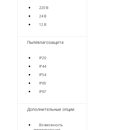
220 В
24 В
12 В
Пылевлагозащита
IP20
IP44
IP54
IP65
IP67
Дополнительные опции
Возможность
диммирования