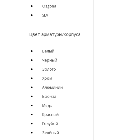
Osgona
SLV
Цвет арматуры/корпуса
Белый
Чёрный
Золото
Хром
Алюминий
Бронза
Медь
Красный
Голубой
Зелёный