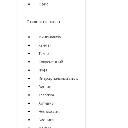
Офис
Стиль интерьера
Минимализм
Хай-тек
Техно
Современный
Лофт
Индустриальный стиль
Винтаж
Классика
Арт-деко
Неоклассика
Бионика