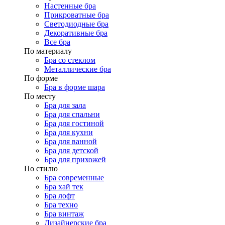
Настенные бра
Прикроватные бра
Светодиодные бра
Декоративные бра
Все бра
По материалу
Бра со стеклом
Металлические бра
По форме
Бра в форме шара
По месту
Бра для зала
Бра для спальни
Бра для гостиной
Бра для кухни
Бра для ванной
Бра для детской
Бра для прихожей
По стилю
Бра современные
Бра хай тек
Бра лофт
Бра техно
Бра винтаж
Дизайнерские бра