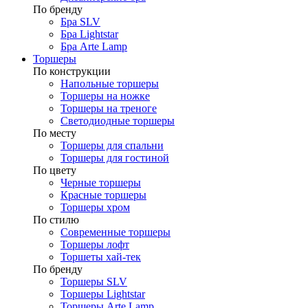
По бренду
Бра SLV
Бра Lightstar
Бра Arte Lamp
Торшеры
По конструкции
Напольные торшеры
Торшеры на ножке
Торшеры на треноге
Светодиодные торшеры
По месту
Торшеры для спальни
Торшеры для гостиной
По цвету
Черные торшеры
Красные торшеры
Торшеры хром
По стилю
Современные торшеры
Торшеры лофт
Торшеты хай-тек
По бренду
Торшеры SLV
Торшеры Lightstar
Торшеры Arte Lamp