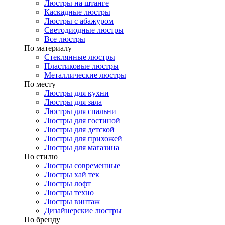
Люстры на штанге
Каскадные люстры
Люстры с абажуром
Светодиодные люстры
Все люстры
По материалу
Стеклянные люстры
Пластиковые люстры
Металлические люстры
По месту
Люстры для кухни
Люстры для зала
Люстры для спальни
Люстры для гостиной
Люстры для детской
Люстры для прихожей
Люстры для магазина
По стилю
Люстры современные
Люстры хай тек
Люстры лофт
Люстры техно
Люстры винтаж
Дизайнерские люстры
По бренду