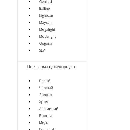
Geniled
Italline
Lightstar
Maysun
Megalight
Modalight
Osgona
SLV
Цвет арматуры/корпуса
Белый
Чёрный
Золото
Хром
Алюминий
Бронза
Медь
Красный