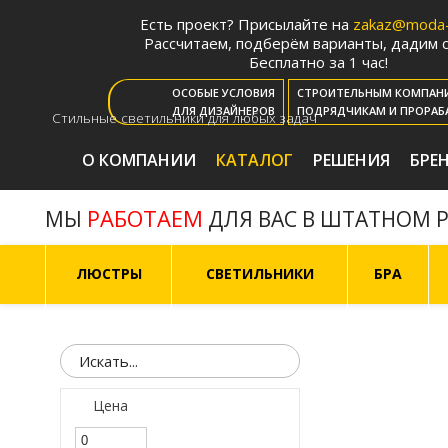
Есть проект? Присылайте на
zakaz@moda-l
Рассчитаем, подберём варианты, дадим с
Бесплатно за 1 час!
ОСОБЫЕ УСЛОВИЯ
СТРОИТЕЛЬНЫМ КОМПАН
ДЛЯ ДИЗАЙНЕРОВ
ПОДРЯДЧИКАМ И ПРОРАБ
Стильные светильники для любых задач
О КОМПАНИИ
КАТАЛОГ
РЕШЕНИЯ
БРЕ
РАБОТАЕМ
МЫ
ДЛЯ ВАС В ШТАТНОМ 
ЛЮСТРЫ
СВЕТИЛЬНИКИ
БРА
Цена