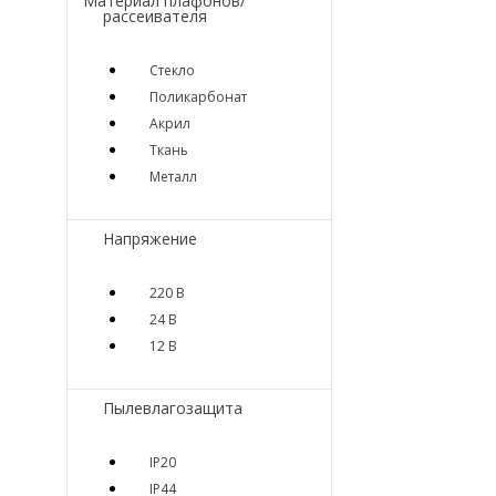
Материал плафонов/
рассеивателя
Стекло
Поликарбонат
Акрил
Ткань
Металл
Напряжение
220 В
24 В
12 В
Пылевлагозащита
IP20
IP44