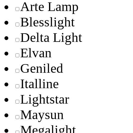
Arte Lamp
Blesslight
Delta Light
Elvan
Geniled
Italline
Lightstar
Maysun
Megalight