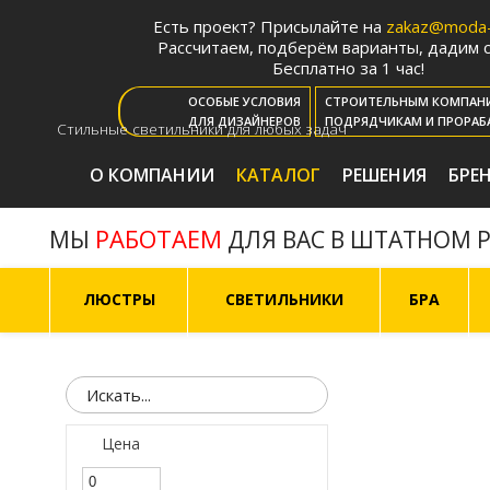
Есть проект? Присылайте на
zakaz@moda-l
Рассчитаем, подберём варианты, дадим с
Бесплатно за 1 час!
ОСОБЫЕ УСЛОВИЯ
СТРОИТЕЛЬНЫМ КОМПАН
ДЛЯ ДИЗАЙНЕРОВ
ПОДРЯДЧИКАМ И ПРОРАБ
Стильные светильники для любых задач
О КОМПАНИИ
КАТАЛОГ
РЕШЕНИЯ
БРЕ
РАБОТАЕМ
МЫ
ДЛЯ ВАС В ШТАТНОМ 
ЛЮСТРЫ
СВЕТИЛЬНИКИ
БРА
Цена