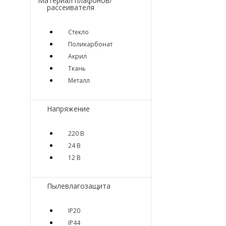
Материал плафонов/
рассеивателя
Стекло
Поликарбонат
Акрил
Ткань
Металл
Напряжение
220 В
24 В
12 В
Пылевлагозащита
IP20
IP44