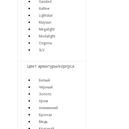
Geniled
Italline
Lightstar
Maysun
Megalight
Modalight
Osgona
SLV
Цвет арматуры/корпуса
Белый
Чёрный
Золото
Хром
Алюминий
Бронза
Медь
Красный