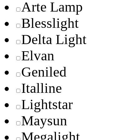
Arte Lamp
Blesslight
Delta Light
Elvan
Geniled
Italline
Lightstar
Maysun
Megalight