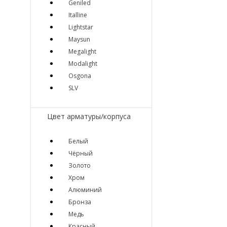
Geniled
Italline
Lightstar
Maysun
Megalight
Modalight
Osgona
SLV
Цвет арматуры/корпуса
Белый
Чёрный
Золото
Хром
Алюминий
Бронза
Медь
Красный