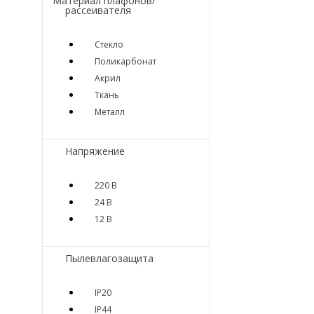
Материал плафонов/
рассеивателя
Стекло
Поликарбонат
Акрил
Ткань
Металл
Напряжение
220 В
24 В
12 В
Пылевлагозащита
IP20
IP44