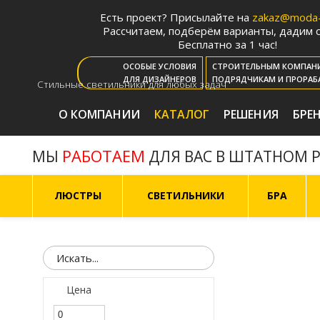
Есть проект? Присылайте на
zakaz@moda-l
Рассчитаем, подберём варианты, дадим с
Бесплатно за 1 час!
ОСОБЫЕ УСЛОВИЯ
СТРОИТЕЛЬНЫМ КОМПАН
ДЛЯ ДИЗАЙНЕРОВ
ПОДРЯДЧИКАМ И ПРОРАБ
Стильные светильники для любых задач
О КОМПАНИИ
КАТАЛОГ
РЕШЕНИЯ
БРЕ
РАБОТАЕМ
МЫ
ДЛЯ ВАС В ШТАТНОМ 
ЛЮСТРЫ
СВЕТИЛЬНИКИ
БРА
Цена