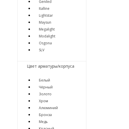
Geniled
Italline
Lightstar
Maysun
Megalight
Modalight
Osgona
SLV
Цвет арматуры/корпуса
Белый
Чёрный
Золото
Хром
Алюминий
Бронза
Медь
Красный