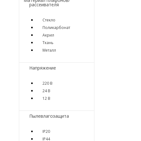
Материал плафонов/
рассеивателя
Стекло
Поликарбонат
Акрил
Ткань
Металл
Напряжение
220 В
24 В
12 В
Пылевлагозащита
IP20
IP44