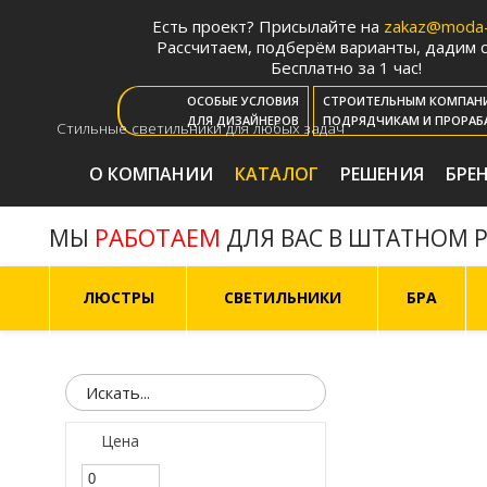
Есть проект? Присылайте на
zakaz@moda-l
Рассчитаем, подберём варианты, дадим с
Бесплатно за 1 час!
ОСОБЫЕ УСЛОВИЯ
СТРОИТЕЛЬНЫМ КОМПАН
ДЛЯ ДИЗАЙНЕРОВ
ПОДРЯДЧИКАМ И ПРОРАБ
Стильные светильники для любых задач
О КОМПАНИИ
КАТАЛОГ
РЕШЕНИЯ
БРЕ
РАБОТАЕМ
МЫ
ДЛЯ ВАС В ШТАТНОМ 
ЛЮСТРЫ
СВЕТИЛЬНИКИ
БРА
Цена