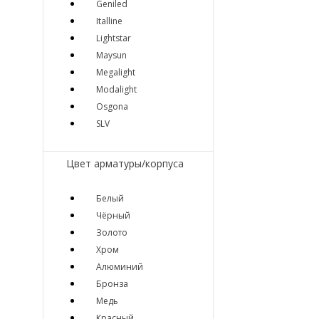
Geniled
Italline
Lightstar
Maysun
Megalight
Modalight
Osgona
SLV
Цвет арматуры/корпуса
Белый
Чёрный
Золото
Хром
Алюминий
Бронза
Медь
Красный