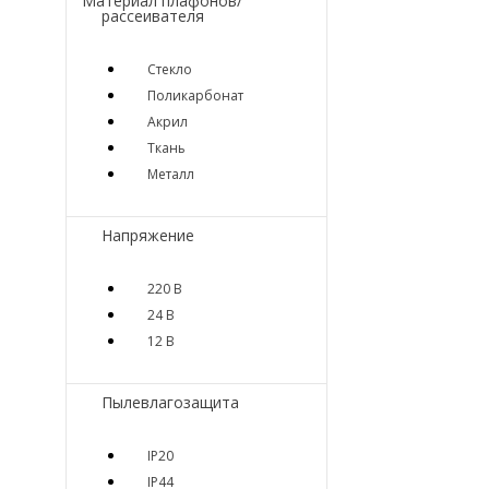
Материал плафонов/
рассеивателя
Стекло
Поликарбонат
Акрил
Ткань
Металл
Напряжение
220 В
24 В
12 В
Пылевлагозащита
IP20
IP44