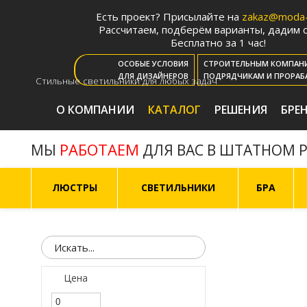
Есть проект? Присылайте на
zakaz@moda-l
Рассчитаем, подберём варианты, дадим с
Бесплатно за 1 час!
ОСОБЫЕ УСЛОВИЯ
СТРОИТЕЛЬНЫМ КОМПАН
ДЛЯ ДИЗАЙНЕРОВ
ПОДРЯДЧИКАМ И ПРОРАБ
Стильные светильники для любых задач
О КОМПАНИИ
КАТАЛОГ
РЕШЕНИЯ
БРЕ
РАБОТАЕМ
МЫ
ДЛЯ ВАС В ШТАТНОМ 
ЛЮСТРЫ
СВЕТИЛЬНИКИ
БРА
Цена