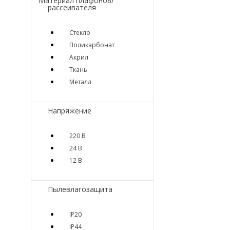
Материал плафонов/
рассеивателя
Стекло
Поликарбонат
Акрил
Ткань
Металл
Напряжение
220 В
24 В
12 В
Пылевлагозащита
IP20
IP44