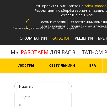
Есть проект? Присылайте на
zakaz@moda-l
Рассчитаем, подберём варианты, дадим с
Бесплатно за 1 час!
ОСОБЫЕ УСЛОВИЯ
СТРОИТЕЛЬНЫМ КОМПАН
ДЛЯ ДИЗАЙНЕРОВ
ПОДРЯДЧИКАМ И ПРОРАБ
Стильные светильники для любых задач
О КОМПАНИИ
КАТАЛОГ
РЕШЕНИЯ
БРЕ
РАБОТАЕМ
МЫ
ДЛЯ ВАС В ШТАТНОМ 
ЛЮСТРЫ
СВЕТИЛЬНИКИ
БРА
Цена