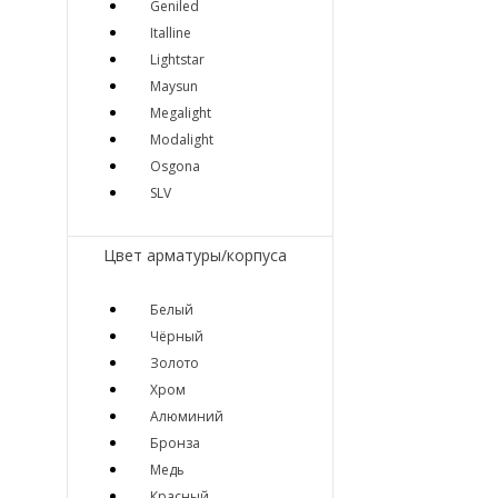
Geniled
Italline
Lightstar
Maysun
Megalight
Modalight
Osgona
SLV
Цвет арматуры/корпуса
Белый
Чёрный
Золото
Хром
Алюминий
Бронза
Медь
Красный