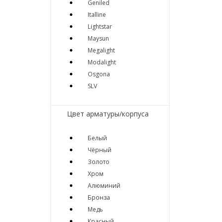
Geniled
Italline
Lightstar
Maysun
Megalight
Modalight
Osgona
SLV
Цвет арматуры/корпуса
Белый
Чёрный
Золото
Хром
Алюминий
Бронза
Медь
Красный