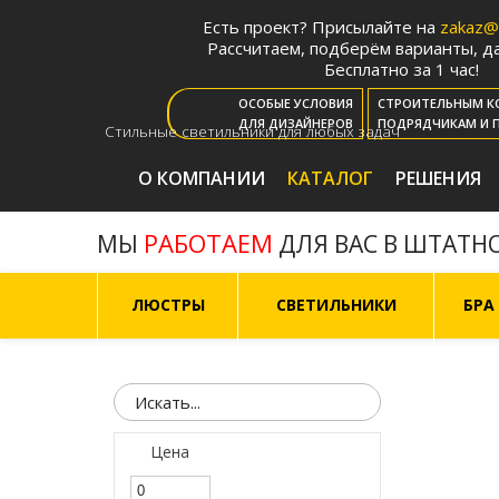
Есть проект? Присылайте на
zakaz@m
Рассчитаем, подберём варианты, да
Бесплатно за 1 час!
ОСОБЫЕ УСЛОВИЯ
СТРОИТЕЛЬНЫМ К
ДЛЯ ДИЗАЙНЕРОВ
ПОДРЯДЧИКАМ И 
Стильные светильники для любых задач
О КОМПАНИИ
КАТАЛОГ
РЕШЕНИЯ
РАБОТАЕМ
МЫ
ДЛЯ ВАС В ШТАТН
ЛЮСТРЫ
СВЕТИЛЬНИКИ
БРА
Цена