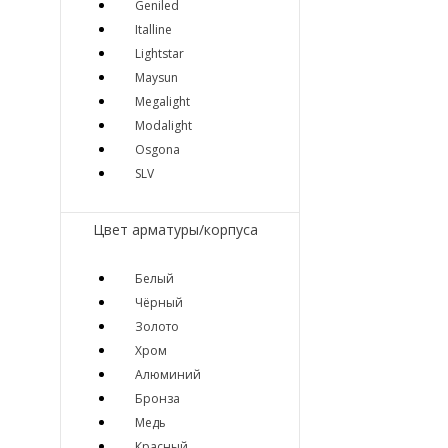
Geniled
Italline
Lightstar
Maysun
Megalight
Modalight
Osgona
SLV
Цвет арматуры/корпуса
Белый
Чёрный
Золото
Хром
Алюминий
Бронза
Медь
Красный