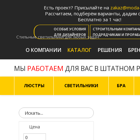
Есть проект? Присылайте на
zakaz@moda-l
Рассчитаем, подберём варианты, дадим с
Бесплатно за 1 час!
ОСОБЫЕ УСЛОВИЯ
СТРОИТЕЛЬНЫМ КОМПАН
ДЛЯ ДИЗАЙНЕРОВ
ПОДРЯДЧИКАМ И ПРОРАБ
Стильные светильники для любых задач
О КОМПАНИИ
КАТАЛОГ
РЕШЕНИЯ
БРЕ
РАБОТАЕМ
МЫ
ДЛЯ ВАС В ШТАТНОМ 
ЛЮСТРЫ
СВЕТИЛЬНИКИ
БРА
Цена