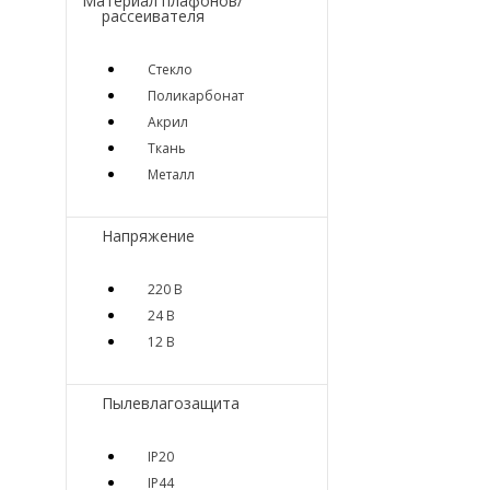
Материал плафонов/
рассеивателя
Стекло
Поликарбонат
Акрил
Ткань
Металл
Напряжение
220 В
24 В
12 В
Пылевлагозащита
IP20
IP44