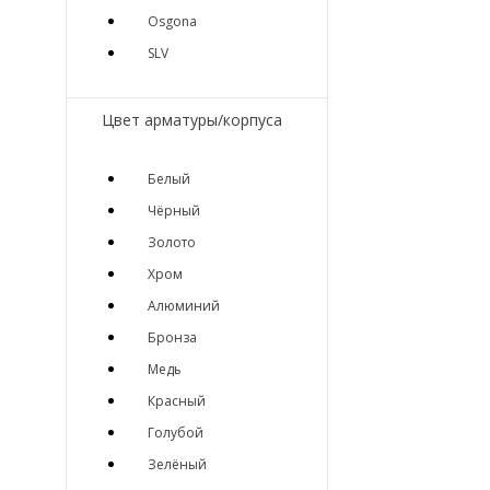
Osgona
SLV
Цвет арматуры/корпуса
Белый
Чёрный
Золото
Хром
Алюминий
Бронза
Медь
Красный
Голубой
Зелёный