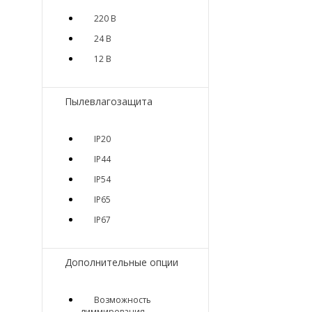
220 В
24 В
12 В
Пылевлагозащита
IP20
IP44
IP54
IP65
IP67
Дополнительные опции
Возможность
диммирования