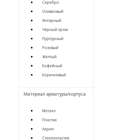
Серебро
Оливковый
Янтарный
Чёрный хром
Пурпурный
Розовый
Жёлтый
Кофейный
Коричневый
Материал арматуры/корпуса
Металл
Пластик
Акрил
Стеклопластик