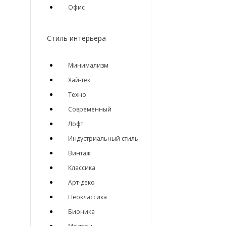
Офис
Стиль интерьера
Минимализм
Хай-тек
Техно
Современный
Лофт
Индустриальный стиль
Винтаж
Классика
Арт-деко
Неоклассика
Бионика