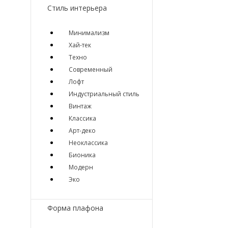
Стиль интерьера
Минимализм
Хай-тек
Техно
Современный
Лофт
Индустриальный стиль
Винтаж
Классика
Арт-деко
Неоклассика
Бионика
Модерн
Эко
Форма плафона