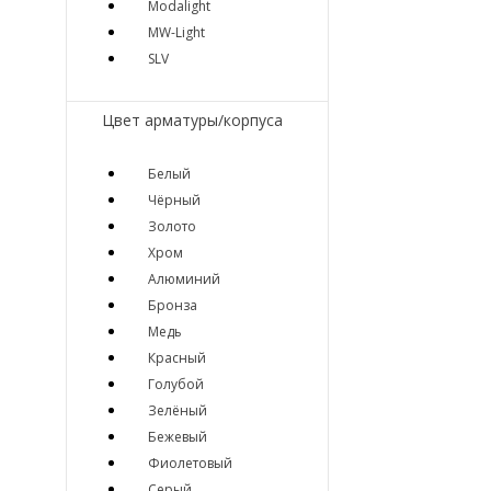
Modalight
MW-Light
SLV
Цвет арматуры/корпуса
Белый
Чёрный
Золото
Хром
Алюминий
Бронза
Медь
Красный
Голубой
Зелёный
Бежевый
Фиолетовый
Серый