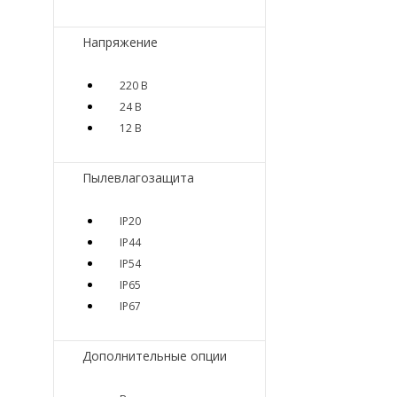
Напряжение
220 В
24 В
12 В
Пылевлагозащита
IP20
IP44
IP54
IP65
IP67
Дополнительные опции