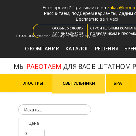
Есть проект? Присылайте на
zakaz@moda-l
Рассчитаем, подберём варианты, дадим с
Бесплатно за 1 час!
ОСОБЫЕ УСЛОВИЯ
СТРОИТЕЛЬНЫМ КОМПАН
ДЛЯ ДИЗАЙНЕРОВ
ПОДРЯДЧИКАМ И ПРОРАБ
Стильные светильники для любых задач
О КОМПАНИИ
КАТАЛОГ
РЕШЕНИЯ
БРЕ
РАБОТАЕМ
МЫ
ДЛЯ ВАС В ШТАТНОМ 
ЛЮСТРЫ
СВЕТИЛЬНИКИ
БРА
Цена