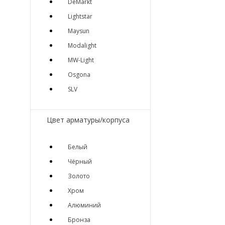
DeMarkt
Lightstar
Maysun
Modalight
MW-Light
Osgona
SLV
Цвет арматуры/корпуса
Белый
Чёрный
Золото
Хром
Алюминий
Бронза