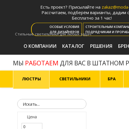
Есть проект? Присылайте на
zakaz@moda-l
Рассчитаем, подберём варианты, дадим с
Бесплатно за 1 час!
ОСОБЫЕ УСЛОВИЯ
СТРОИТЕЛЬНЫМ КОМПАН
ДЛЯ ДИЗАЙНЕРОВ
ПОДРЯДЧИКАМ И ПРОРАБ
Стильные светильники для любых задач
О КОМПАНИИ
КАТАЛОГ
РЕШЕНИЯ
БРЕ
РАБОТАЕМ
МЫ
ДЛЯ ВАС В ШТАТНОМ 
ЛЮСТРЫ
СВЕТИЛЬНИКИ
БРА
Цена