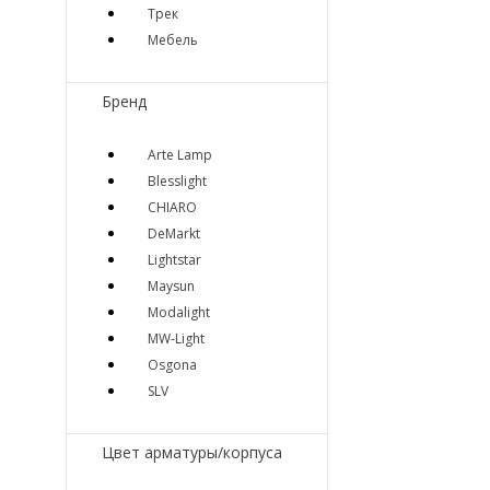
Трек
Мебель
Бренд
Arte Lamp
Blesslight
CHIARO
DeMarkt
Lightstar
Maysun
Modalight
MW-Light
Osgona
SLV
Цвет арматуры/корпуса