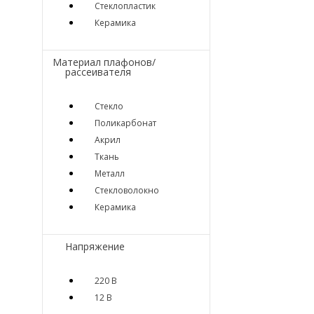
Стеклопластик
Керамика
Материал плафонов/
рассеивателя
Стекло
Поликарбонат
Акрил
Ткань
Металл
Стекловолокно
Керамика
Напряжение
220 В
12 В