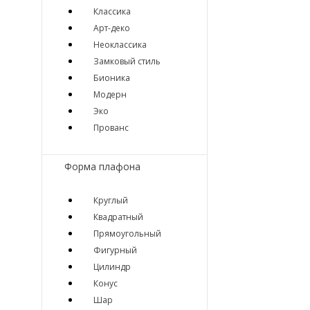
Классика
Арт-деко
Неоклассика
Замковый стиль
Бионика
Модерн
Эко
Прованс
Форма плафона
Круглый
Квадратный
Прямоугольный
Фигурный
Цилиндр
Конус
Шар