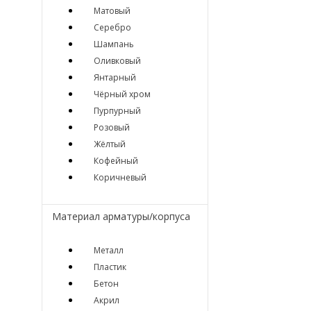
Матовый
Серебро
Шампань
Оливковый
Янтарный
Чёрный хром
Пурпурный
Розовый
Жёлтый
Кофейный
Коричневый
Материал арматуры/корпуса
Металл
Пластик
Бетон
Акрил