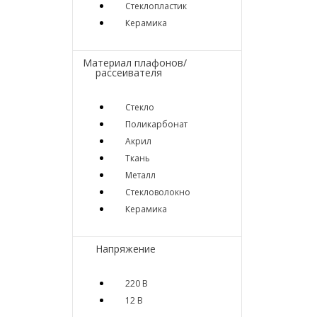
Стеклопластик
Керамика
Материал плафонов/
рассеивателя
Стекло
Поликарбонат
Акрил
Ткань
Металл
Стекловолокно
Керамика
Напряжение
220 В
12 В