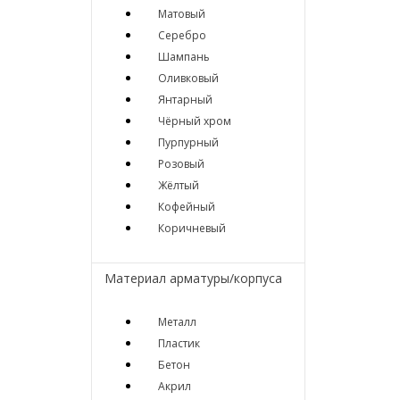
Матовый
Серебро
Шампань
Оливковый
Янтарный
Чёрный хром
Пурпурный
Розовый
Жёлтый
Кофейный
Коричневый
Материал арматуры/корпуса
Металл
Пластик
Бетон
Акрил