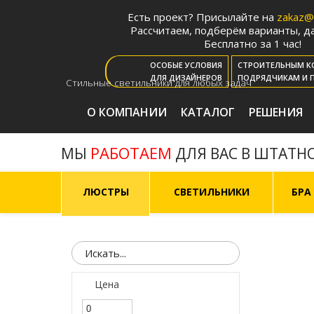
Есть проект? Присылайте на
zakaz@m
Рассчитаем, подберём варианты, да
Бесплатно за 1 час!
ОСОБЫЕ УСЛОВИЯ
СТРОИТЕЛЬНЫМ К
ДЛЯ ДИЗАЙНЕРОВ
ПОДРЯДЧИКАМ И 
Стильные светильники для любых задач
О КОМПАНИИ
КАТАЛОГ
РЕШЕНИЯ
РАБОТАЕМ
МЫ
ДЛЯ ВАС В ШТАТН
ЛЮСТРЫ
СВЕТИЛЬНИКИ
БРА
Цена