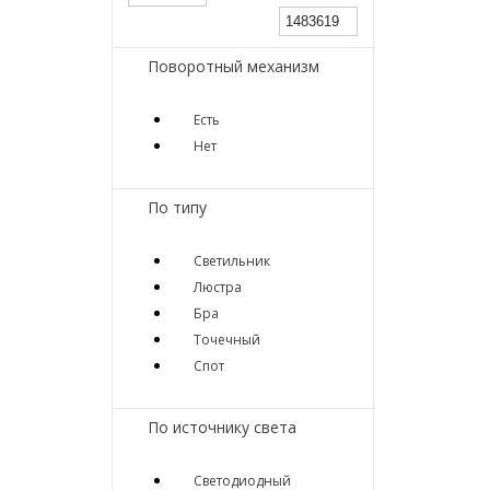
Поворотный механизм
Есть
Нет
По типу
Светильник
Люстра
Бра
Точечный
Спот
По источнику света
Светодиодный