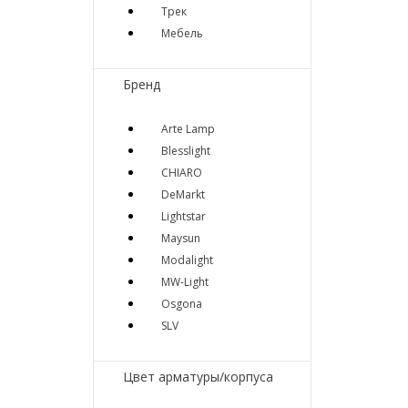
Трек
Мебель
Бренд
Arte Lamp
Blesslight
CHIARO
DeMarkt
Lightstar
Maysun
Modalight
MW-Light
Osgona
SLV
Цвет арматуры/корпуса