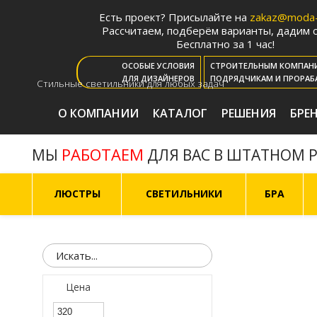
Есть проект? Присылайте на
zakaz@moda-l
Рассчитаем, подберём варианты, дадим с
Бесплатно за 1 час!
ОСОБЫЕ УСЛОВИЯ
СТРОИТЕЛЬНЫМ КОМПАН
ДЛЯ ДИЗАЙНЕРОВ
ПОДРЯДЧИКАМ И ПРОРАБ
Стильные светильники для любых задач
О КОМПАНИИ
КАТАЛОГ
РЕШЕНИЯ
БРЕ
РАБОТАЕМ
МЫ
ДЛЯ ВАС В ШТАТНОМ 
ЛЮСТРЫ
СВЕТИЛЬНИКИ
БРА
Цена