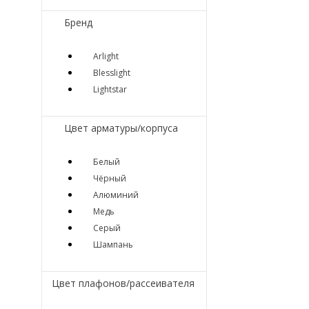
Бренд
Arlight
Blesslight
Lightstar
Цвет арматуры/корпуса
Белый
Чёрный
Алюминий
Медь
Серый
Шампань
Цвет плафонов/рассеивателя