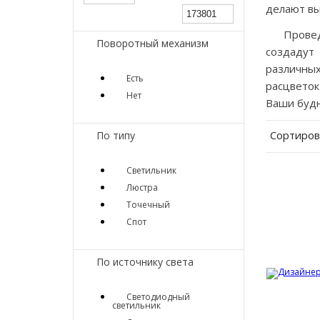
делают вы
Провед
Поворотный механизм
создадут
различны
Есть
расцветок
Нет
Ваши будн
Сортиров
По типу
Светильник
Люстра
Точечный
Спот
По источнику света
Светодиодный
светильник