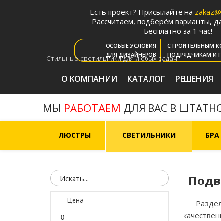
Есть проект? Присылайте на
zakaz@m
Рассчитаем, подберём варианты, да
Бесплатно за 1 час!
ОСОБЫЕ УСЛОВИЯ
СТРОИТЕЛЬНЫМ К
ДЛЯ ДИЗАЙНЕРОВ
ПОДРЯДЧИКАМ И 
Стильные светильники для любых задач
О КОМПАНИИ
КАТАЛОГ
РЕШЕНИЯ
РАБОТАЕМ
МЫ
ДЛЯ ВАС В ШТАТН
ЛЮСТРЫ
СВЕТИЛЬНИКИ
БРА
Подв
Цена
Разде
качествен