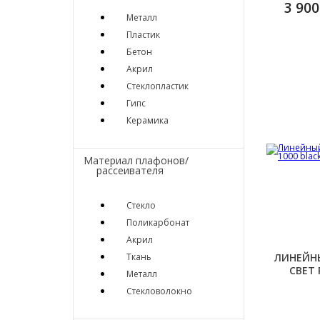
3 900
Металл
Пластик
Бетон
Акрил
Стеклопластик
Гипс
Керамика
Материал плафонов/
рассеивателя
Стекло
Поликарбонат
Акрил
Ткань
ЛИНЕЙН
СВЕТ 
Металл
Стекловолокно