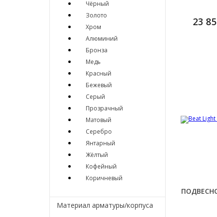
Чёрный
Золото
23 85
Хром
Алюминий
Бронза
Медь
Красный
Бежевый
Серый
Прозрачный
Матовый
Серебро
Янтарный
Жёлтый
Кофейный
Коричневый
ПОДВЕСНО
Материал арматуры/корпуса