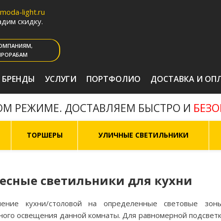
oda-light.ru
дим скидку.
ОМПАНИЯМ,
ПРОРАБАМ
БРЕНДЫ
УСЛУГИ
ПОРТФОЛИО
ДОСТАВКА И ОП
БЕЗ
ОМ РЕЖИМЕ. ДОСТАВЛЯЕМ БЫСТРО И
ТОРШЕРЫ
УЛИЧНЫЕ СВЕТИЛЬНИКИ
есные светильники для кухни
ление кухни/столовой на определенные световые зон
ного освещения данной комнаты. Для равномерной подсветки