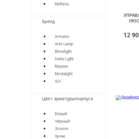
Мебель
УПРАВ
ЛЮС
Бренд
12 90
Armator
Arte Lamp
Blesslight
Delta Light
Maysun
Modalight
SLV
Цвет арматуры/корпуса
Белый
Чёрный
Золото
Хром