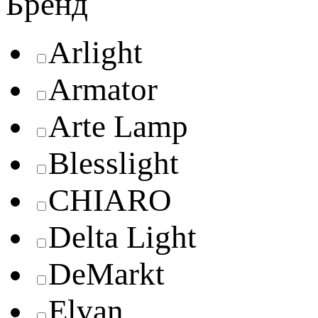
Бренд
Arlight
Armator
Arte Lamp
Blesslight
CHIARO
Delta Light
DeMarkt
Elvan