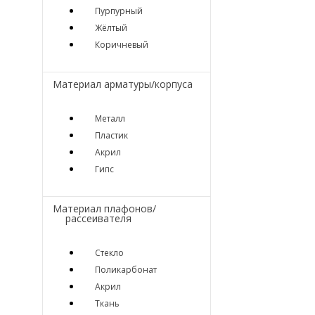
Пурпурный
Жёлтый
Коричневый
Материал арматуры/корпуса
Металл
Пластик
Акрил
Гипс
Материал плафонов/
рассеивателя
Стекло
Поликарбонат
Акрил
Ткань