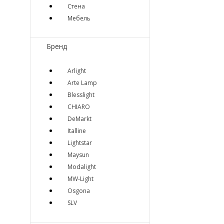
Стена
Мебель
Бренд
Arlight
Arte Lamp
Blesslight
CHIARO
DeMarkt
Italline
Lightstar
Maysun
Modalight
MW-Light
Osgona
SLV