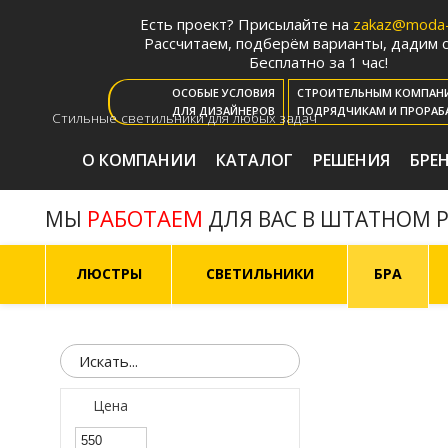
Есть проект? Присылайте на
zakaz@moda-l
Рассчитаем, подберём варианты, дадим с
Бесплатно за 1 час!
ОСОБЫЕ УСЛОВИЯ
СТРОИТЕЛЬНЫМ КОМПАН
ДЛЯ ДИЗАЙНЕРОВ
ПОДРЯДЧИКАМ И ПРОРАБ
Стильные светильники для любых задач
О КОМПАНИИ
КАТАЛОГ
РЕШЕНИЯ
БРЕ
РАБОТАЕМ
МЫ
ДЛЯ ВАС В ШТАТНОМ 
ЛЮСТРЫ
СВЕТИЛЬНИКИ
БРА
Цена