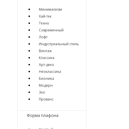
Минимализм
Хай-тек
Техно
Современный
Лофт
Индустриальный стиль
Винтаж
Классика
Арт-деко
Неоклассика
Бионика
Модерн
Эко
Прованс
Форма плафона